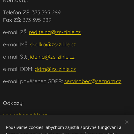
Kontakty:
Telefon ZŠ:
373 395 289
Fax ZŠ:
373 395 289
e-mail ZŠ:
reditelna@zs-zihle.cz
e-mail MŠ:
skolka@zs-zihle.cz
e-mail ŠJ:
jidelna@zs-zihle.cz
e-mail DDM:
ddm@zs-zihle.cz
e-mail pověřenec GDPR:
servisobec@seznam.cz
Odkazy:
www.obec-zihle.cz
www.msmt.cz
Používáme cookies, abychom zajistili správné fungování a