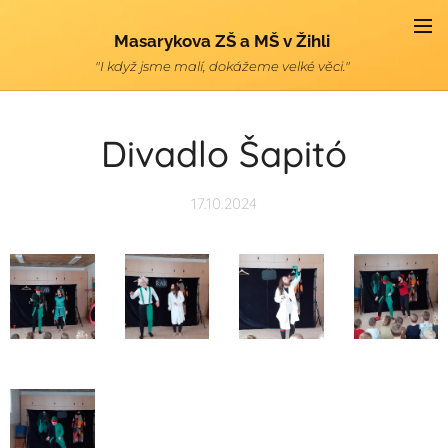
Masarykova ZŠ a MŠ v Žihli
"I když jsme malí, dokážeme velké věci."
Divadlo Šapitó
17.10.2024