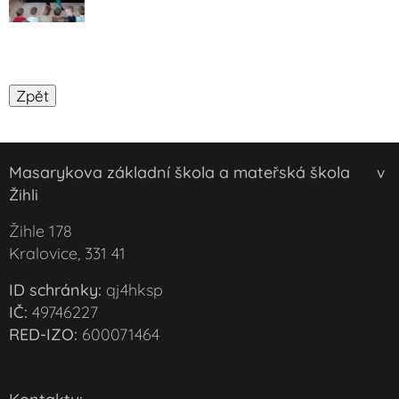
Masarykova základní škola a mateřská škola
v
Žihli
Žihle 178
Kralovice, 331 41
ID schránky:
qj4hksp
IČ:
49746227
RED-IZO:
600071464