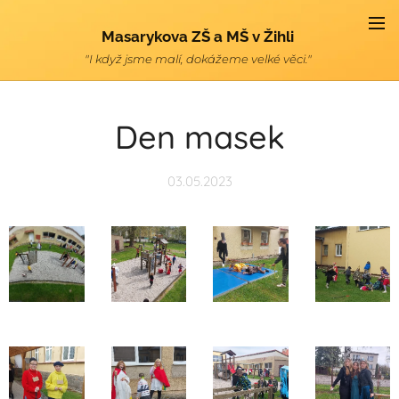
Masarykova ZŠ a MŠ v Žihli
"I když jsme malí, dokážeme velké věci."
Den masek
03.05.2023