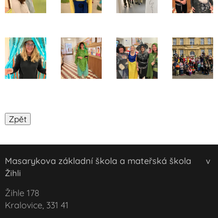
Masarykova základní škola a mateřská škola
v
Žihli
Žihle 178
Kralovice, 331 41