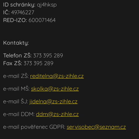
ID schránky:
qj4hksp
IČ:
49746227
RED-IZO:
600071464
Kontakty:
Telefon ZŠ:
373 395 289
Fax ZŠ:
373 395 289
e-mail ZŠ:
reditelna@zs-zihle.cz
e-mail MŠ:
skolka@zs-zihle.cz
e-mail ŠJ:
jidelna@zs-zihle.cz
e-mail DDM:
ddm@zs-zihle.cz
e-mail pověřenec GDPR:
servisobec@seznam.cz