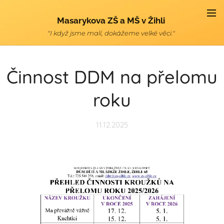
Masarykova ZŠ a MŠ v Žihli
"I když jsme malí, dokážeme velké věci."
Činnost DDM na přelomu
roku
11.12.2025