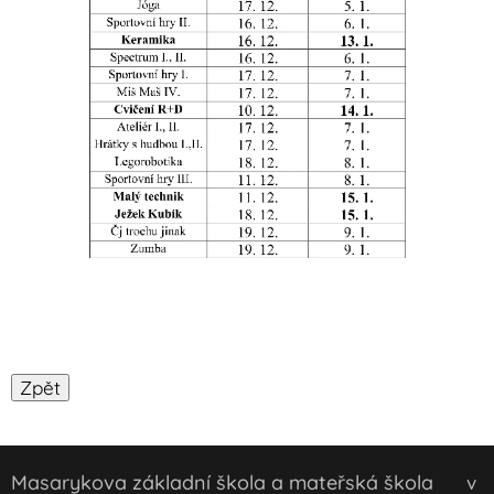
Masarykova základní škola a mateřská škola
v