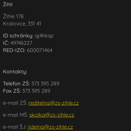
Žihli
Žihle 178
Kralovice, 331 41
ID schránky:
qj4hksp
IČ:
49746227
RED-IZO:
600071464
Kontakty:
Telefon ZŠ:
373 395 289
Fax ZŠ:
373 395 289
e-mail ZŠ:
reditelna@zs-zihle.cz
e-mail MŠ:
skolka@zs-zihle.cz
e-mail ŠJ:
jidelna@zs-zihle.cz