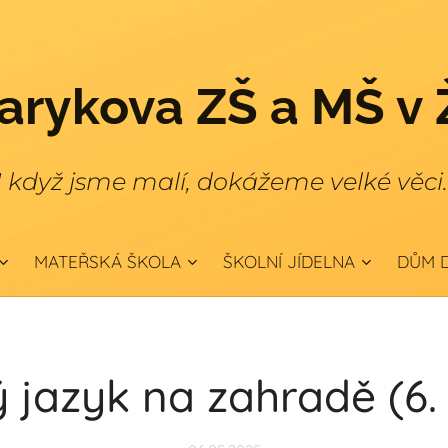
rykova ZŠ a MŠ v 
I když jsme malí, dokážeme velké věci
MATEŘSKÁ ŠKOLA
ŠKOLNÍ JÍDELNA
DŮM D
 jazyk na zahradě (6. 