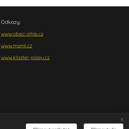
Odkazy:
www.obec-zihle.cz
www.msmt.cz
w
ww.klaster-plasy.cz