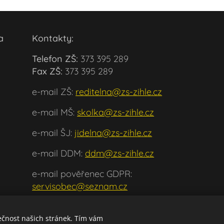
ola
Kontakty:
Telefon ZŠ:
373 395 289
Fax ZŠ:
373 395 289
e-mail ZŠ:
reditelna@zs-zihle.cz
e-mail MŠ:
skolka@zs-zihle.cz
e-mail ŠJ:
jidelna@zs-zihle.cz
e-mail DDM:
ddm@zs-zihle.cz
e-mail pověřenec GDPR:
servisobec@seznam.cz
ečnost našich stránek. Tím vám