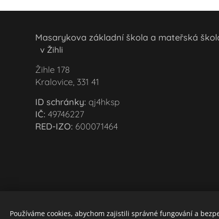
Masarykova základní škola a mateřská šk
v Žihli
Žihle 178
Kralovice, 331 41
ID schránky:
qj4hksp
IČ:
49746227
RED-IZO:
600071464
Používáme cookies, abychom zajistili správné fungování a bezp