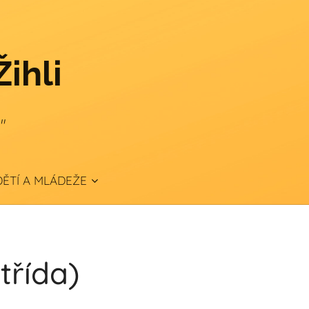
Žihli
."
ĚTÍ A MLÁDEŽE
třída)