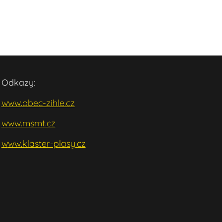
Odkazy:
www.obec-zihle.cz
www.msmt.cz
w
ww.klaster-plasy.cz