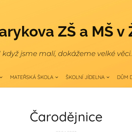
rykova ZŠ a MŠ v 
I když jsme malí, dokážeme velké věci
MATEŘSKÁ ŠKOLA
ŠKOLNÍ JÍDELNA
DŮM D
Čarodějnice