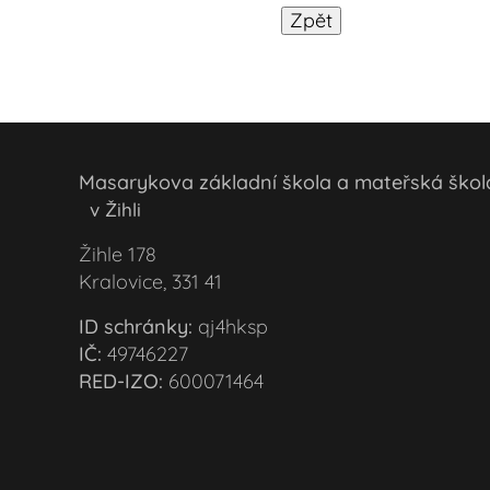
Masarykova základní škola a mateřská šk
v Žihli
Žihle 178
Kralovice, 331 41
ID schránky:
qj4hksp
IČ:
49746227
RED-IZO:
600071464