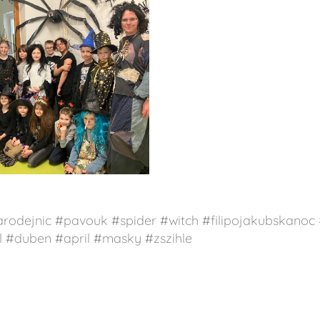
arodejnic #pavouk #spider #witch #filipojakubskanoc 
l #duben #april #masky #zszihle