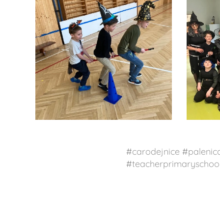
#carodejnice #palenic
#teacherprimaryschoo