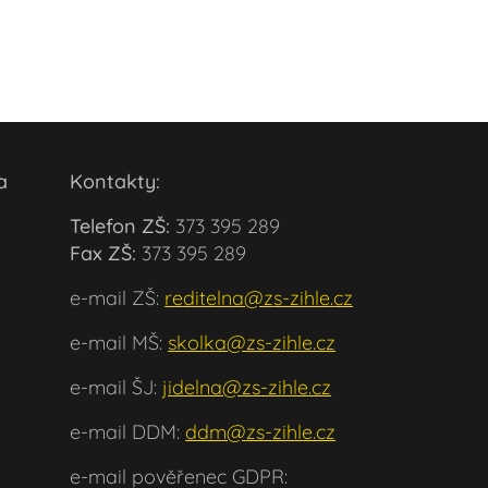
ola
Kontakty:
Telefon ZŠ:
373 395 289
Fax ZŠ:
373 395 289
e-mail ZŠ:
reditelna@zs-zihle.cz
e-mail MŠ:
skolka@zs-zihle.cz
e-mail ŠJ:
jidelna@zs-zihle.cz
e-mail DDM:
ddm@zs-zihle.cz
e-mail pověřenec GDPR: