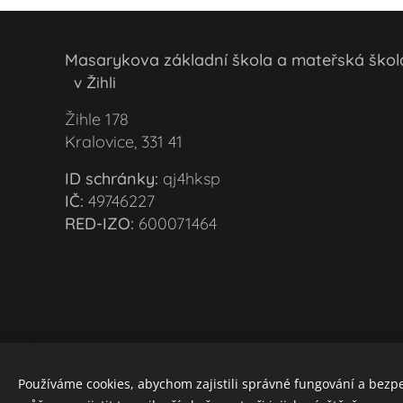
Masarykova základní škola a mateřská šk
v Žihli
Žihle 178
Kralovice, 331 41
ID schránky:
qj4hksp
IČ:
49746227
RED-IZO:
600071464
Používáme cookies, abychom zajistili správné fungování a bezp