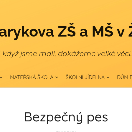
rykova ZŠ a MŠ v 
I když jsme malí, dokážeme velké věci
MATEŘSKÁ ŠKOLA
ŠKOLNÍ JÍDELNA
DŮM D
Bezpečný pes