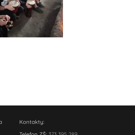
ola
Kontakty:
Telefon ZŠ:
373 395 289