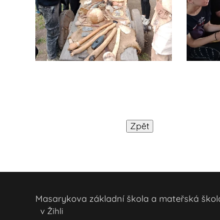
Masarykova základní škola a mateřská šk
v Žihli