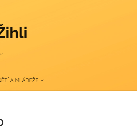
Žihli
."
ĚTÍ A MLÁDEŽE
o