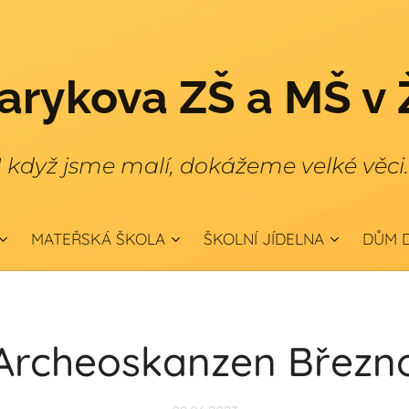
rykova ZŠ a MŠ v 
I když jsme malí, dokážeme velké věci
MATEŘSKÁ ŠKOLA
ŠKOLNÍ JÍDELNA
DŮM D
Archeoskanzen Březn