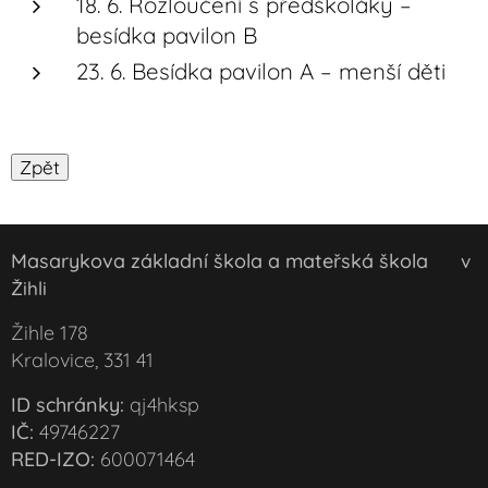
18. 6. Rozloučení s předškoláky –
besídka pavilon B
23. 6. Besídka pavilon A – menší děti
Masarykova základní škola a mateřská škola
v
Žihli
Žihle 178
Kralovice, 331 41
ID schránky:
qj4hksp
IČ:
49746227
RED-IZO:
600071464