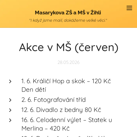
Masarykova ZŠ a MŠ v Žihli
"I když jsme malí, dokážeme velké věci."
Akce v MŠ (červen)
28.05.2026
1. 6. Králičí Hop a skok – 120 Kč
Den dětí
2. 6. Fotografování tříd
12. 6. Divadlo z bedny 80 Kč
16. 6. Celodenní výlet – Statek u
Merlina – 420 Kč