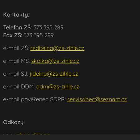
Kontakty:
Telefon ZŠ:
373 395 289
Fax ZŠ:
373 395 289
e-mail ZŠ:
reditelna@zs-zihle.cz
e-mail MŠ:
skolka@zs-zihle.cz
e-mail ŠJ:
jidelna@zs-zihle.cz
e-mail DDM:
ddm@zs-zihle.cz
e-mail pověřenec GDPR:
servisobec@seznam.cz
Odkazy:
www.obec-zihle.cz